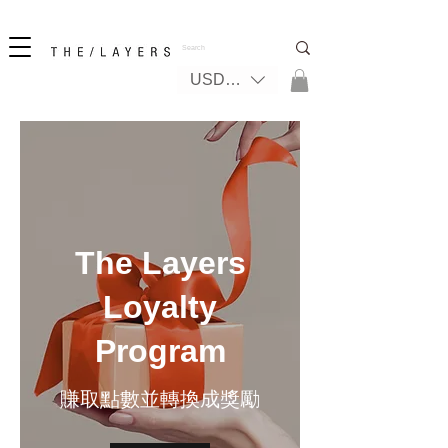
New! iPhone 17 + The Coastal Bag | FREE INTERNATIONAL SHIPPING
USD ($)
The Layers
Loyalty
Program
賺取點數並轉換成獎勵